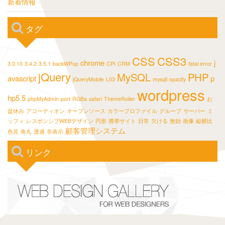
新着情報
タグ
CSS
CSS3
chrome
j
3.0.10
3.4.2
3.5.1
backWPup
CPI
CRM
fatal error
jQuery
MySQL
PHP
avascript
p
jQueryMobile
L03
mysqli
opacity
wordpress
hp5.5
phpMyAdmin
port
RGBa
safari
ThemeRoller
お
盆休み
アコーディオン
オープンソース
カラープロファイル
グループ
サーバー
ミ
ッフィ
レスポンシブWEBデザイン
円形
携帯サイト
日常
欠ける
無効
画像
縦横比
顧客管理システム
色見
角丸
透過
非表示
リンク