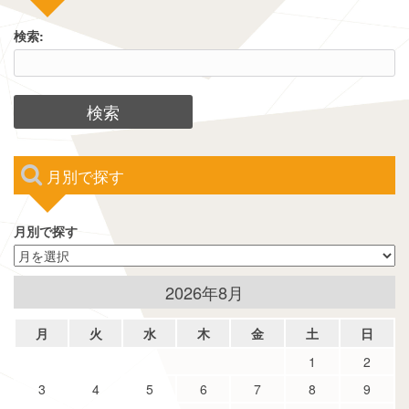
検索:
月別で探す
月別で探す
2026年8月
月
火
水
木
金
土
日
1
2
3
4
5
6
7
8
9