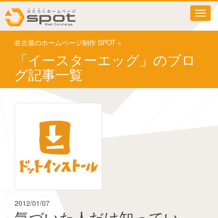
T
o
g
名古屋のホームページ制作 SPOT
»
g
l
「イースターエッグ」のブロ
e
グ記事一覧
n
a
v
i
g
a
t
i
o
n
2012/01/07
気づいた人だけ知ってい