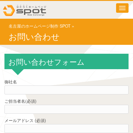
T
o
g
名古屋のホームページ制作 SPOT
»
g
l
お問い合わせ
e
n
a
v
お問い合わせフォーム
i
g
a
t
御社名
i
o
n
ご担当者名(必須)
メールアドレス (必須)