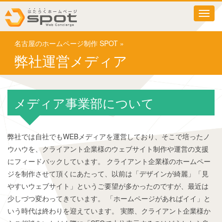
T
o
g
名古屋のホームページ制作 SPOT
»
g
l
弊社運営メディア
e
n
a
v
メディア事業部について
i
g
a
t
弊社では自社でもWEBメディアを運営しており、そこで培ったノ
i
ウハウを、クライアント企業様のウェブサイト制作や運営の支援
o
にフィードバックしています。 クライアント企業様のホームペー
n
ジを制作させて頂くにあたって、以前は「デザインが綺麗」「見
やすいウェブサイト」というご要望が多かったのですが、最近は
少しづつ変わってきています。 「ホームページがあればイイ」と
いう時代は終わりを迎えています。 実際、クライアント企業様か