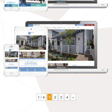
1 / 4
1
2
3
4
»