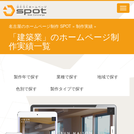
T
o
g
名古屋のホームページ制作 SPOT
»
制作実績
»
g
l
「建築業」のホームページ制
e
作実績一覧
n
a
v
i
g
a
製作年で探す
業種で探す
地域で探す
t
i
色別で探す
製作タイプで探す
o
n