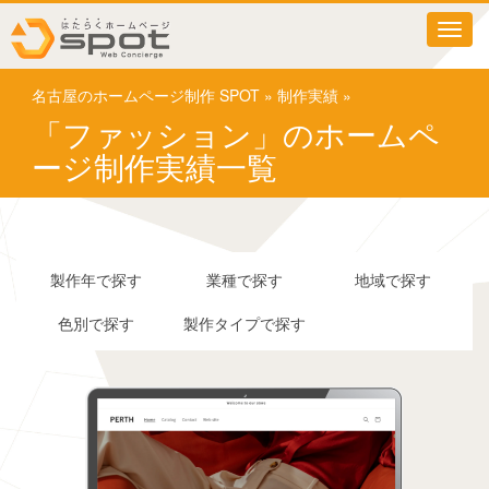
T
o
g
名古屋のホームページ制作 SPOT
»
制作実績
»
g
l
「ファッション」のホームペ
e
ージ制作実績一覧
n
a
v
i
g
a
製作年で探す
業種で探す
地域で探す
t
i
色別で探す
製作タイプで探す
o
n