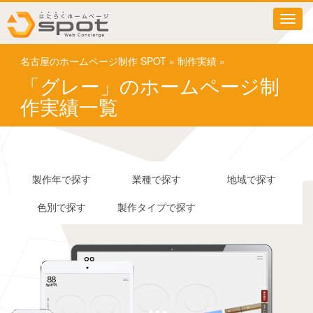
T
o
g
名古屋のホームページ制作 SPOT
»
制作実績
»
g
l
「グレー」のホームページ制
e
作実績一覧
n
a
v
i
g
a
製作年で探す
業種で探す
地域で探す
t
i
色別で探す
製作タイプで探す
o
n