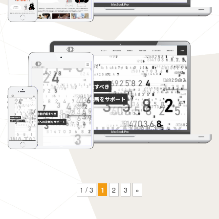
1 / 3
1
2
3
»