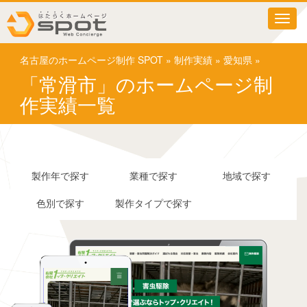
T
o
g
名古屋のホームページ制作 SPOT
»
制作実績
»
愛知県
»
g
l
「常滑市」のホームページ制
e
作実績一覧
n
a
v
i
g
a
製作年で探す
業種で探す
地域で探す
t
i
色別で探す
製作タイプで探す
o
n